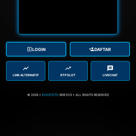
LOGIN
DAFTAR
LINK ALTERNATIF
RTP SLOT
LIVECHAT
© 2026 •
EVOSTOTO
RDR EVS • ALL RIGHTS RESERVED